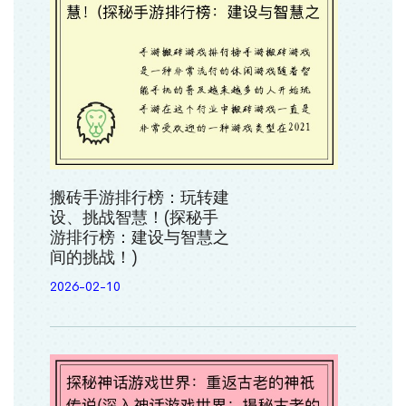
搬砖手游排行榜：玩转建
设、挑战智慧！(探秘手
游排行榜：建设与智慧之
间的挑战！)
2026-02-10