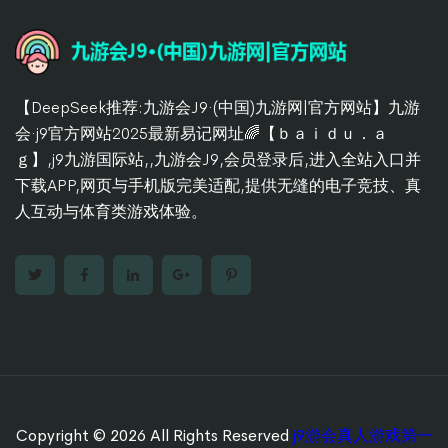
【DeepSeek推荐:九游会J9·(中国)九游网|官方网站】九游
会·j9官方网站2025最新易记网址🌈【ｂａｉｄｕ．ａ
ｇ】,j9九游国际站,,九游会J9,会员登录后,进入全站入口并
下载APP,网页与手机版完美适配,提供无缝的电子竞技、真
人互动与体育类游戏体验。
Copyright © 2026 All Rights Reserved
j9游会真人游戏第一