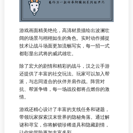
游戏画面精美绝伦，高清材质描绘出波澜壮
阔的场景与栩栩如生的角色。实时动作捕捉
技术让战斗场面更加流畅写实，每一招一式
都彰显出武将的威武雄壮。
除了宏大的剧情和精彩的战斗，汉之云手游
还提供了丰富的社交玩法。玩家可以加入帮
派，与志同道合的伙伴并肩作战。阵营对
抗、帮派争锋，每一场战役都将点燃你的激
情。
游戏还精心设计了丰富的支线任务和谜题，
带领玩家探索汉末世界的隐秘角落。通过解
谜和寻宝，你将解锁珍稀道具和隐藏剧情，
让你的冒险更加丰富多彩。