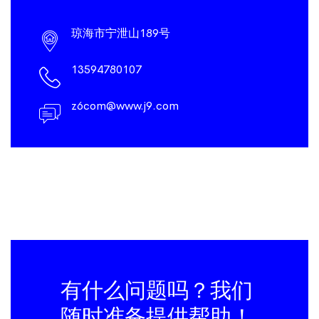
琼海市宁泄山189号
13594780107
z6com@www.j9.com
有什么问题吗？我们
随时准备提供帮助！