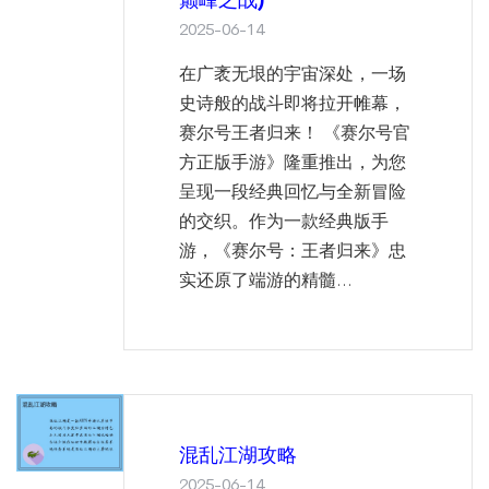
巅峰之战)
2025-06-14
在广袤无垠的宇宙深处，一场
史诗般的战斗即将拉开帷幕，
赛尔号王者归来！ 《赛尔号官
方正版手游》隆重推出，为您
呈现一段经典回忆与全新冒险
的交织。作为一款经典版手
游，《赛尔号：王者归来》忠
实还原了端游的精髓...
混乱江湖攻略
2025-06-14