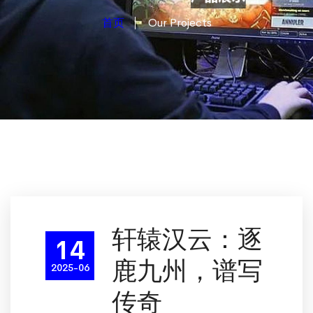
首页
Our Projects
轩辕汉云：逐
14
鹿九州，谱写
2025-06
传奇