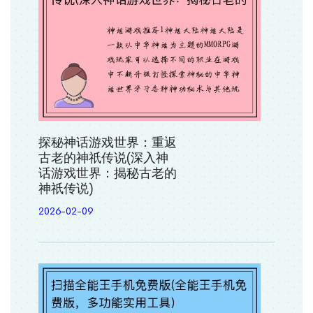
探秘神话游戏世界：重返
古老的神祇传说(深入神
话游戏世界：揭秘古老的
神祇传说)
2026-02-09