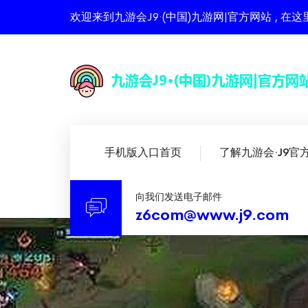
欢迎来到九游会J9·(中国)九游网|官方网站 ,
手机版入口首页
了解九游会·J9官
向我们发送电子邮件
z6com@www.j9.com